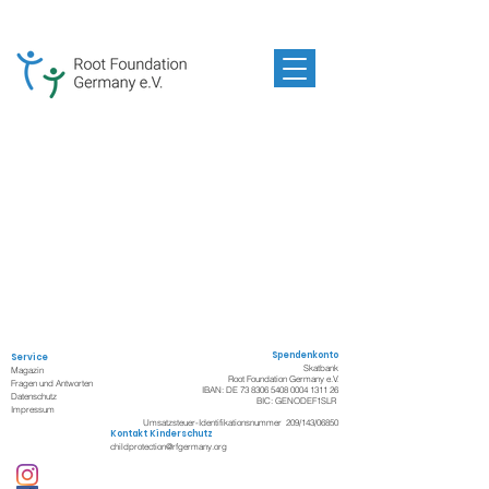
Spendenkonto
Service
Skatbank
Magazin
Root Foundation Germany e.V.
Fragen und Antworten
IBAN: DE
73 8306 5408 0004
1311 26
Datenschutz
BIC: GENODEF1SLR
Impressum
Umsatzsteuer-Identifikationsnummer 209/143/06850
Kontakt Kinderschutz
childprotection@rfgermany.org