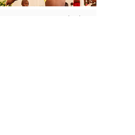
Unsere Partnerorganisation
Die Root Foundation Rwanda ermöglicht seit
2012 Kindern und Jugendlichen aus
benachteiligten Verhältnissen in Ruandas
Hauptstadt Kigali eine Perspektive. Die
Organisation betreut durch regelmäßige
Aktivitäten im eigenen Jugendzentrum und
diverse Unterstützungsangebote regelmäßig
über 480 junge Menschen.
Root Foundation
Rwanda
Mehr erfahren