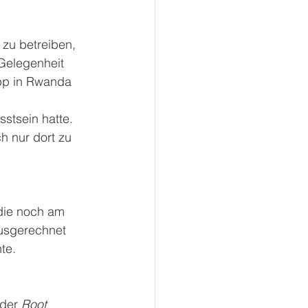
zu betreiben, 
 Gelegenheit 
pp in Rwanda 
stsein hatte. 
h nur dort zu 
die noch am 
usgerechnet 
te. 
der 
Root 