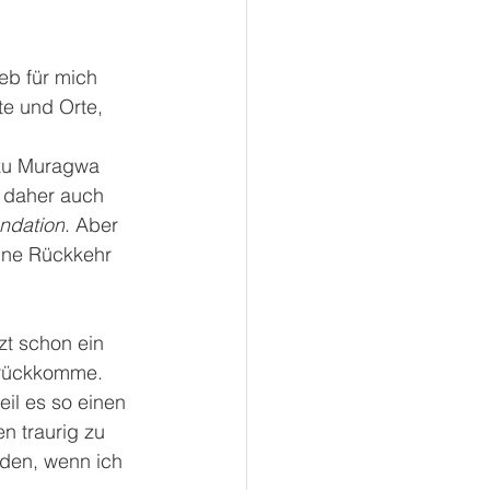
eb für mich 
e und Orte, 
 zu Muragwa 
h daher auch 
ndation
. Aber 
ine Rückkehr 
zt schon ein 
zurückkomme. 
il es so einen 
n traurig zu 
rden, wenn ich 