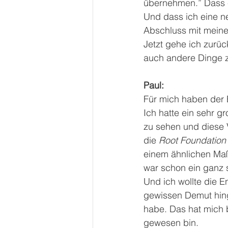
übernehmen.” Dass es
Und dass ich eine n
Abschluss mit meine
Jetzt gehe ich zurück
auch andere Dinge z
Paul:
Für mich haben der 
Ich hatte ein sehr g
zu sehen und diese V
die 
Root Foundation
einem ähnlichen Maß
war schon ein ganz 
Und ich wollte die E
gewissen Demut hing
habe. Das hat mich b
gewesen bin.