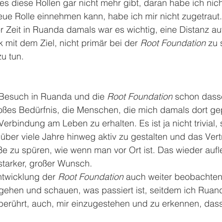
 diese Rollen gar nicht mehr gibt, daran habe ich nich
eue Rolle einnehmen kann, habe ich mir nicht zugetraut
r Zeit in Ruanda damals war es wichtig, eine Distanz a
 mit dem Ziel, nicht primär bei der 
Root Foundation 
zu 
u tun. 
Besuch in Ruanda und die 
Root Foundation
 schon dass
roßes Bedürfnis, die Menschen, die mich damals dort ge
erbindung am Leben zu erhalten. Es ist ja nicht trivial,
 
über viele Jahre hinweg aktiv zu gestalten und das Vert
e zu spüren, wie wenn man vor Ort ist. Das wieder aufl
starker, großer Wunsch.
ntwicklung der 
Root Foundation 
auch weiter beobachten.
ehen und schauen, was passiert ist, seitdem ich Ruand
erührt, auch, mir einzugestehen und zu erkennen, dass 