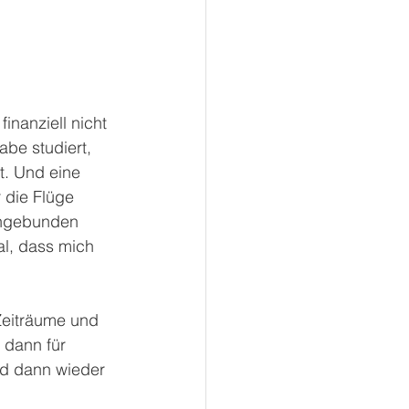
inanziell nicht 
be studiert, 
t. Und eine 
 die Flüge 
eingebunden 
l, dass mich 
Zeiträume und 
 dann für 
nd dann wieder 