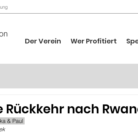
zung
Der Verein
Wer Profitiert
Sp
te Rückkehr nach Rwa
ka & Paul 
ek