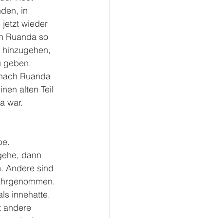
den, in 
jetzt wieder 
in Ruanda so 
r hinzugehen, 
u geben. 
r nach Ruanda 
nen alten Teil 
a war.
e. 
gehe, dann 
m. Andere sind 
wahrgenommen. 
ls innehatte. 
t andere 