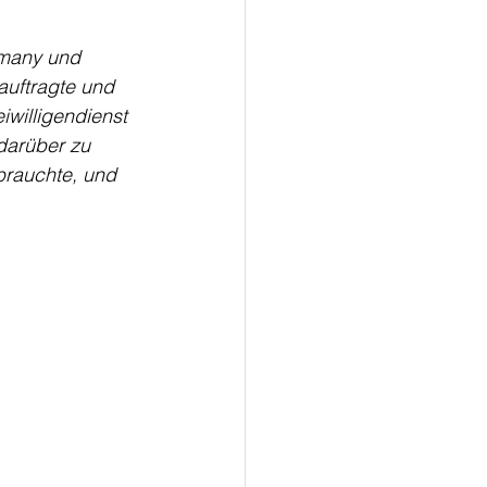
rmany und 
auftragte und 
iwilligendienst 
 darüber zu 
brauchte, und 