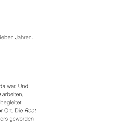
ieben Jahren. 
 da war. Und 
n
 arbeiten, 
begleitet 
 Ort. Die 
Root 
nders geworden 