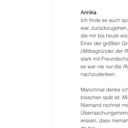
Annika
Ich finde es auch s
war, zurückzugehen,
die mir bis heute wic
Einer der größten G
(
Mitbegründer der 
stark mit Freundscha
es war nie 
nur 
die 
Ro
nachzudenken.
Manchmal denke ich,
bisschen spät ist. M
Niemand rechnet mehr
Überraschungsmoment 
wissen, dass nieman